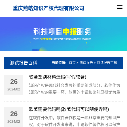
重庆燕皓知识产权代理有限公司
测试报告百科
当前位置:
首页
>
测试报告
>
测试报告百科
软著鉴别材料造假(写假软著)
26
知识产权是现代社会发展的重要组成部分，软件作为
2024/02
知识产权的重要一环，软著的申请和鉴别显得尤为重
要。而在软著申请和鉴别过程中，有一种非常严重的
问题，那就是软著鉴别材料的造假或虚假。这种问题
软著需要代码吗(软著代码可以随便弄吗)
26
不仅涉及个人的道德底线，更会对整个软件行业的健
在软件开发中，软件著作权是一项非常重要的知识产
康发展带来负面影响
2024/02
权。对于软件开发者来说，申请软件著作权可以保护