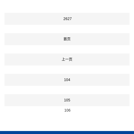
他们的知识产权并确保他们的软件不会被盗版或侵
权。但是，对于许多软件开发者来说，他们还不清楚
软著是否需要代码。本文将深入探讨这个问题。一、
2627
软著的定义软件著作权，是指对计算机软件的著作
权。与其他著作权一样，软件著
首页
上一页
104
105
106